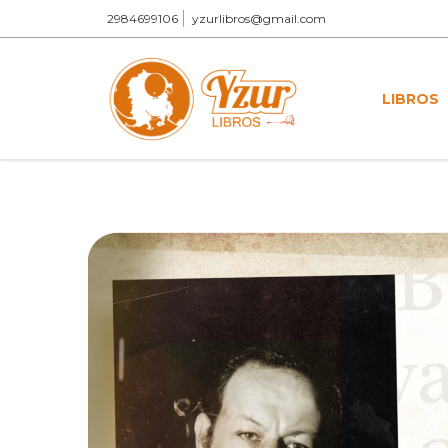
2984699106
yzurlibros@gmail.com
LIBROS