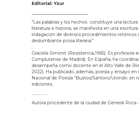
Editorial: Yzur
__________________________
"Las palabras y los hechos constituye una lectura
literatura e historia, se manifiesta en una escritur
indagación de diversos procedimientos retóricos q
deslumbrante prosa literaria."
.
Graciela Simonit (Resistencia,1965). Es profesora
Complutense de Madrid). En España, ha coordinado t
desempeña como docente en el Alto Valle de Río Ne
2022). Ha publicado, además, poesía y ensayo en r
Nacional de Poesía “Bustos/Santoro/Urondo: en repud
ediciones.
.................
Autora procedente de la ciudad de General Roca -