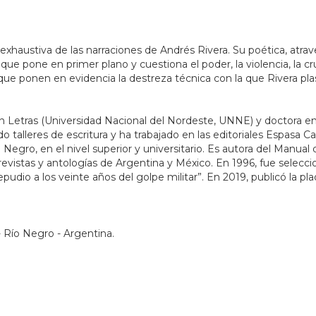
 exhaustiva de las narraciones de Andrés Rivera. Su poética, atra
a que pone en primer plano y cuestiona el poder, la violencia, la c
ue ponen en evidencia la destreza técnica con la que Rivera pla
 en Letras (Universidad Nacional del Nordeste, UNNE) y doctora 
alleres de escritura y ha trabajado en las editoriales Espasa Ca
gro, en el nivel superior y universitario. Es autora del Manual 
evistas y antologías de Argentina y México. En 1996, fue selecci
io a los veinte años del golpe militar”. En 2019, publicó la plaqu
 Río Negro - Argentina.