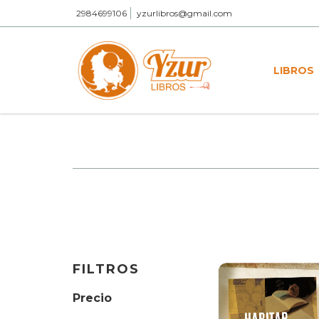
2984699106
yzurlibros@gmail.com
LIBROS
FILTROS
Precio