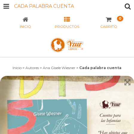
CADA PALABRA CUENTA
0
INICIO
PRODUCTOS
CARRITO
Inicio
>
Autores
>
Ana Gisele Wiesner
>
Cada palabra cuenta