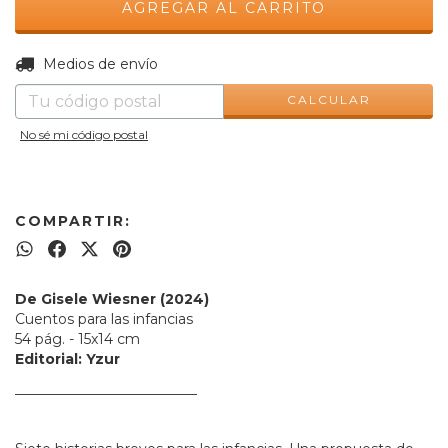
CAMBIAR CP
Entregas para el CP:
Medios de envío
CALCULAR
No sé mi código postal
COMPARTIR:
De Gisele Wiesner (2024)
Cuentos para las infancias
54 pág. - 15x14 cm
Editorial: Yzur
__________________________