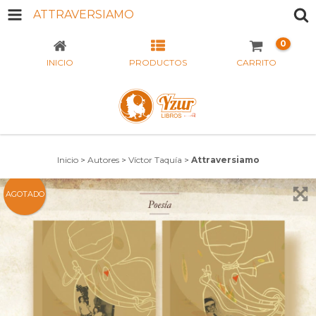
ATTRAVERSIAMO
0
INICIO
PRODUCTOS
CARRITO
Inicio
>
Autores
>
Víctor Taquía
>
Attraversiamo
AGOTADO