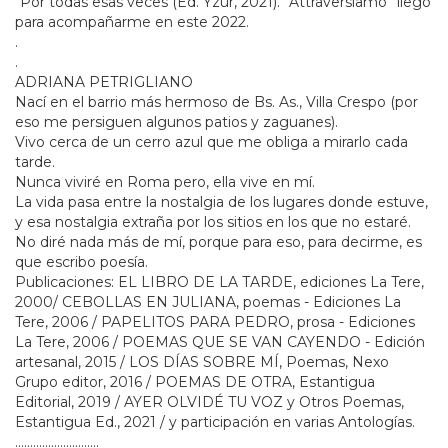
“Por todas esas veces (Ed. Yzur, 2021). “Attraversiamo” llegó
para acompañarme en este 2022.
.
.
ADRIANA PETRIGLIANO
Nací en el barrio más hermoso de Bs. As., Villa Crespo (por
eso me persiguen algunos patios y zaguanes).
Vivo cerca de un cerro azul que me obliga a mirarlo cada
tarde.
Nunca viviré en Roma pero, ella vive en mí.
La vida pasa entre la nostalgia de los lugares donde estuve,
y esa nostalgia extraña por los sitios en los que no estaré.
No diré nada más de mí, porque para eso, para decirme, es
que escribo poesía.
Publicaciones: EL LIBRO DE LA TARDE, ediciones La Tere,
2000/ CEBOLLAS EN JULIANA, poemas - Ediciones La
Tere, 2006 / PAPELITOS PARA PEDRO, prosa - Ediciones
La Tere, 2006 / POEMAS QUE SE VAN CAYENDO - Edición
artesanal, 2015 / LOS DÍAS SOBRE MÍ, Poemas, Nexo
Grupo editor, 2016 / POEMAS DE OTRA, Estantigua
Editorial, 2019 / AYER OLVIDÉ TU VOZ y Otros Poemas,
Estantigua Ed., 2021 / y participación en varias Antologías.
............................