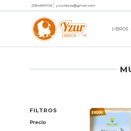
2984699106
yzurlibros@gmail.com
LIBROS
M
FILTROS
Precio